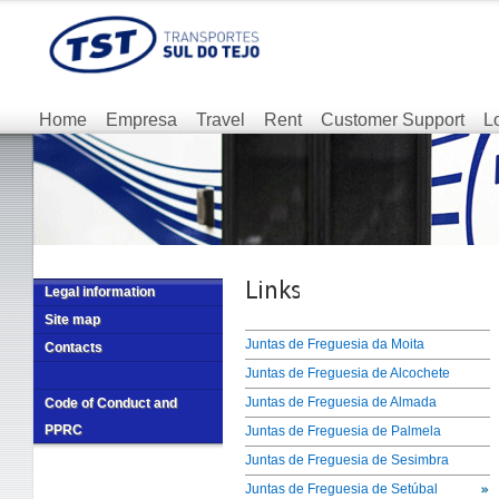
Home
Empresa
Travel
Rent
Customer Support
L
Legal information
Site map
Juntas de Freguesia da Moita
Contacts
Juntas de Freguesia de Alcochete
Juntas de Freguesia de Almada
Code of Conduct and
PPRC
Juntas de Freguesia de Palmela
Juntas de Freguesia de Sesimbra
Juntas de Freguesia de Setúbal