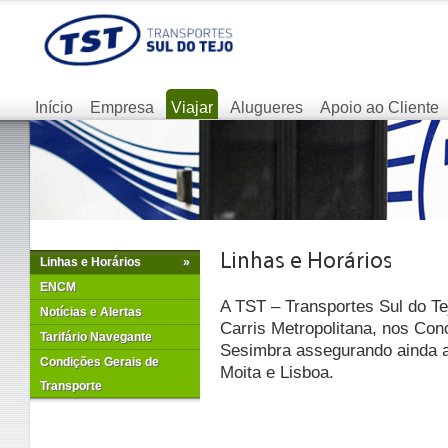
Início
Empresa
Viajar
Alugueres
Apoio ao Cliente
Linhas e Horários
»
ENCM
A TST – Transportes Sul do Te
Notícias e Alertas
Carris Metropolitana, nos Con
Tarifário Navegante
Sesimbra assegurando ainda as
Condições Gerais de
Moita e Lisboa.
Transporte