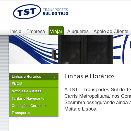
Início
Empresa
Viajar
Alugueres
Apoio ao Cliente
Linhas e Horários
»
ENCM
A TST – Transportes Sul do Te
Notícias e Alertas
Carris Metropolitana, nos Con
Tarifário Navegante
Sesimbra assegurando ainda as
Condições Gerais de
Moita e Lisboa.
Transporte