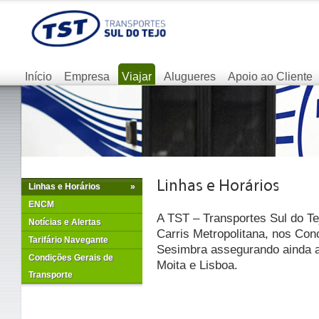
Início
Empresa
Viajar
Alugueres
Apoio ao Cliente
Linhas e Horários
»
ENCM
A TST – Transportes Sul do Te
Notícias e Alertas
Carris Metropolitana, nos Con
Tarifário Navegante
Sesimbra assegurando ainda as
Condições Gerais de
Moita e Lisboa.
Transporte