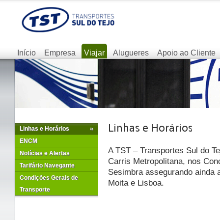
Início
Empresa
Viajar
Alugueres
Apoio ao Cliente
Linhas e Horários
»
ENCM
A TST – Transportes Sul do Te
Notícias e Alertas
Carris Metropolitana, nos Con
Tarifário Navegante
Sesimbra assegurando ainda as
Condições Gerais de
Moita e Lisboa.
Transporte