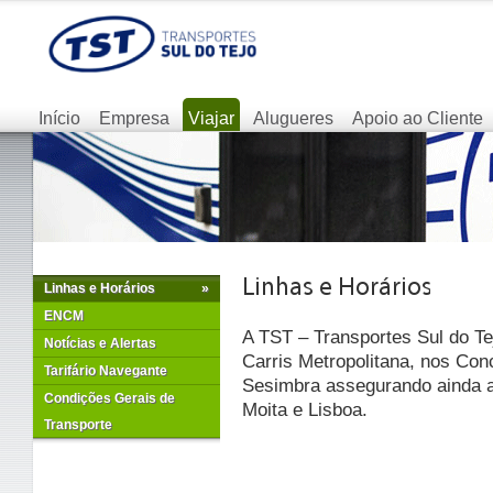
Início
Empresa
Viajar
Alugueres
Apoio ao Cliente
Linhas e Horários
»
ENCM
A TST – Transportes Sul do Te
Notícias e Alertas
Carris Metropolitana, nos Con
Tarifário Navegante
Sesimbra assegurando ainda as
Condições Gerais de
Moita e Lisboa.
Transporte