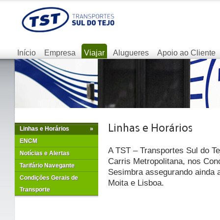
Início
Empresa
Viajar
Alugueres
Apoio ao Cliente
Linhas e Horários
»
ENCM
A TST – Transportes Sul do Te
Notícias e Alertas
Carris Metropolitana, nos Con
Tarifário Navegante
Sesimbra assegurando ainda as
Condições Gerais de
Moita e Lisboa.
Transporte