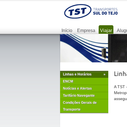
Início
Empresa
Viajar
Alug
Linhas e Horários
»
ENCM
A TST –
Notícias e Alertas
Metrop
Tarifário Navegante
assegur
Condições Gerais de
Transporte