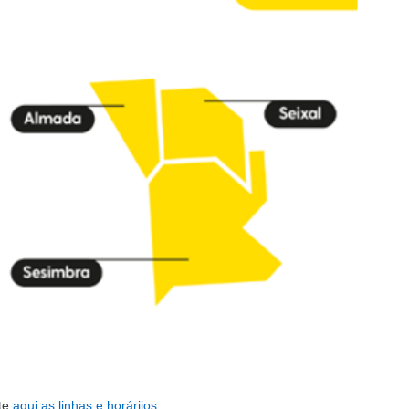
te
aqui
as linhas e horáriios