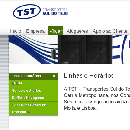
Início
Empresa
Viajar
Alugueres
Apoio ao Cliente
Linhas e Horários
»
ENCM
A TST – Transportes Sul do Te
Notícias e Alertas
Carris Metropolitana, nos Con
Tarifário Navegante
Sesimbra assegurando ainda as
Condições Gerais de
Moita e Lisboa.
Transporte