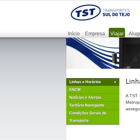
Início
Empresa
Viajar
Alug
Linhas e Horários
»
ENCM
A TST –
Notícias e Alertas
Metrop
Tarifário Navegante
assegur
Condições Gerais de
Transporte