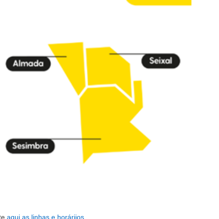
te
aqui
as linhas e horáriios