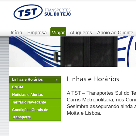
Início
Empresa
Viajar
Alugueres
Apoio ao Cliente
Linhas e Horários
»
ENCM
A TST – Transportes Sul do Te
Notícias e Alertas
Carris Metropolitana, nos Con
Tarifário Navegante
Sesimbra assegurando ainda as
Condições Gerais de
Moita e Lisboa.
Transporte