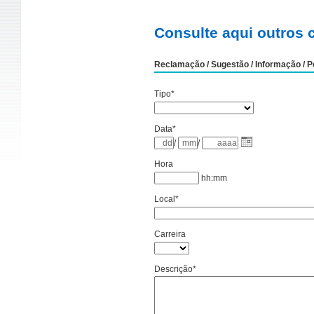
Consulte aqui outros 
Reclamação / Sugestão / Informação / Pe
Tipo*
Data*
/
/
Hora
hh:mm
Local*
Carreira
Descrição*