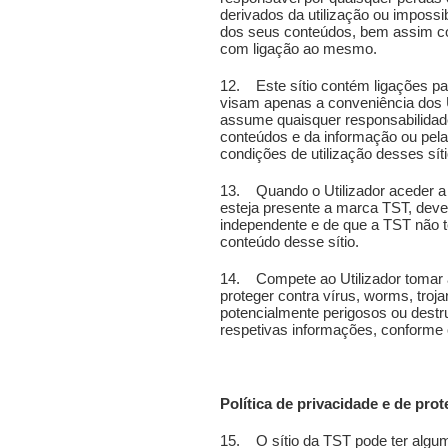
derivados da utilização ou impossibi
dos seus conteúdos, bem assim co
com ligação ao mesmo.
12. Este sítio contém ligações par
visam apenas a conveniência dos U
assume quaisquer responsabilidade
conteúdos e da informação ou pelas
condições de utilização desses síti
13. Quando o Utilizador aceder a
esteja presente a marca TST, dever
independente e de que a TST não t
conteúdo desse sítio.
14. Compete ao Utilizador tomar 
proteger contra vírus, worms, troj
potencialmente perigosos ou destr
respetivas informações, conforme 
Política de privacidade e de pro
15. O sítio da TST pode ter algu