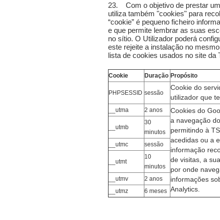
23. Com o objetivo de prestar um
utiliza também "cookies" para rec
“cookie” é pequeno ficheiro infor
e que permite lembrar as suas esc
no sítio. O Utilizador poderá conf
este rejeite a instalação no mesmo
lista de cookies usados no site da 
Cookie
Duração
Propósito
Cookie do servid
PHPSESSID
sessão
utilizador que 
__utma
2 anos
Cookies do Goog
a navegação dos
30
__utmb
permitindo à T
minutos
acedidas ou a 
__utmc
sessão
informação reco
10
de visitas, a su
__utmt
minutos
por onde naveg
__utmv
2 anos
informações so
Analytics.
__utmz
6 meses