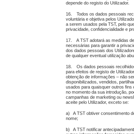
depende do registo do Utilizador.
16. Todos os dados pessoais rec
voluntária e objetiva pelos Utiliz
a serem usados pela TST, pelo que
privacidade, confidencialidade e pr
17. A TST adotará as medidas de
necessárias para garantir a privac
dos dados pessoais dos Utilizadore
de qualquer eventual utilização ab
18. Os dados pessoais recolhidos
para efeitos de registo de Utiliza
obtenção de informações – não s
disponibilizados, vendidos, partilh
usados para quaisquer outros fins
no momento da sua introdução, po
campanhas de marketing ou newsl
aceite pelo Utilizador, exceto se:
a) A TST obtiver consentimento do 
nome;
b) A TST notificar antecipadamente