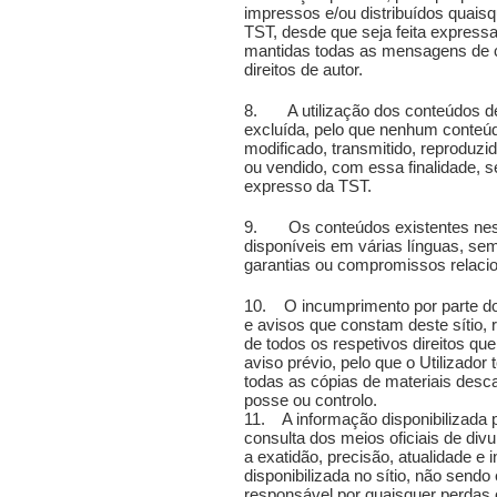
impressos e/ou distribuídos quais
TST, desde que seja feita express
mantidas todas as mensagens de c
direitos de autor.
8. A utilização dos conteúdos des
excluída, pelo que nenhum conteúd
modificado, transmitido, reproduzido
ou vendido, com essa finalidade, 
expresso da TST.
9. Os conteúdos existentes nest
disponíveis em várias línguas, s
garantias ou compromissos relaci
10. O incumprimento por parte do 
e avisos que constam deste sítio,
de todos os respetivos direitos q
aviso prévio, pelo que o Utilizador
todas as cópias de materiais desc
posse ou controlo.
11. A informação disponibilizada p
consulta dos meios oficiais de div
a exatidão, precisão, atualidade e 
disponibilizada no sítio, não send
responsável por quaisquer perdas o