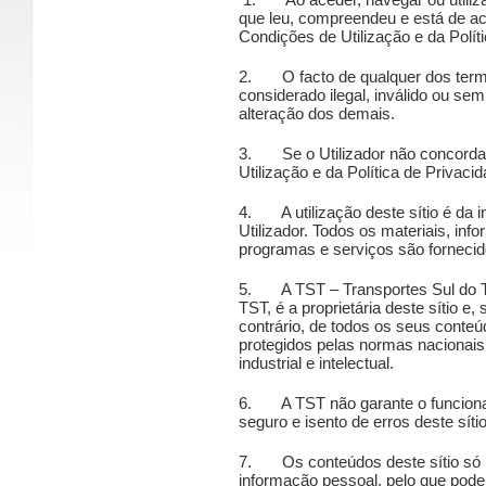
que leu, compreendeu e está de ac
Condições de Utilização e da Polít
2. O facto de qualquer dos termo
considerado ilegal, inválido ou sem
alteração dos demais.
3. Se o Utilizador não concorda
Utilização e da Política de Privacida
4. A utilização deste sítio é da i
Utilizador. Todos os materiais, inf
programas e serviços são fornecid
5. A TST – Transportes Sul do Te
TST, é a proprietária deste sítio e
contrário, de todos os seus conte
protegidos pelas normas nacionais 
industrial e intelectual.
6. A TST não garante o funcionam
seguro e isento de erros deste sítio
7. Os conteúdos deste sítio só p
informação pessoal, pelo que pode