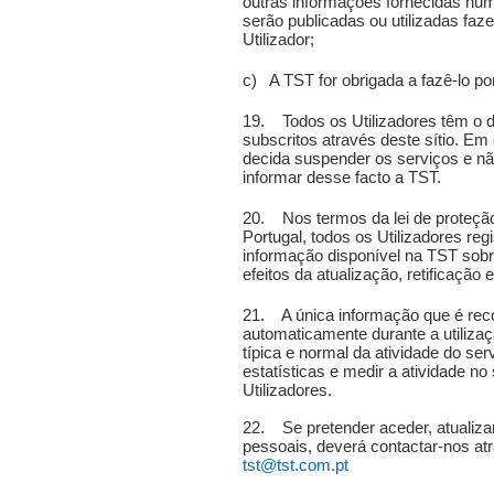
outras informações fornecidas num
serão publicadas ou utilizadas faz
Utilizador;
c) A TST for obrigada a fazê-lo por
19. Todos os Utilizadores têm o d
subscritos através deste sítio. Em
decida suspender os serviços e n
informar desse facto a TST.
20. Nos termos da lei de proteçã
Portugal, todos os Utilizadores reg
informação disponível na TST sob
efeitos da atualização, retificação
21. A única informação que é rec
automaticamente durante a utilizaç
típica e normal da atividade do serv
estatísticas e medir a atividade no
Utilizadores.
22. Se pretender aceder, atualizar
pessoais, deverá contactar-nos at
tst@tst.com.pt