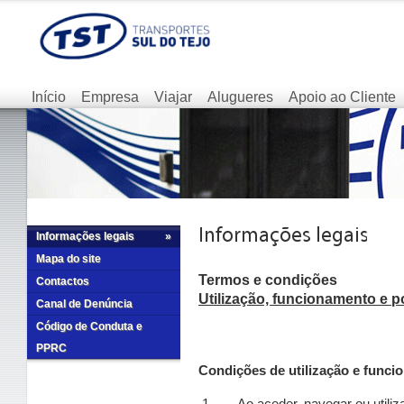
Início
Empresa
Viajar
Alugueres
Apoio ao Cliente
Informações legais
»
Mapa do site
Termos e condições
Contactos
Utilização, funcionamento e po
Canal de Denúncia
Código de Conduta e
PPRC
Condições de utilização e funci
1. Ao aceder, navegar ou utilizar 