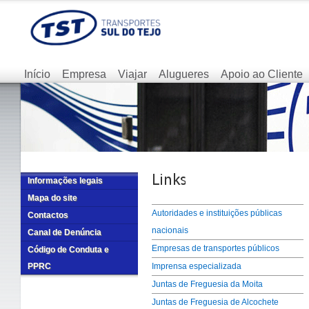
Início
Empresa
Viajar
Alugueres
Apoio ao Cliente
Informações legais
Mapa do site
Autoridades e instituições públicas
Contactos
nacionais
Canal de Denúncia
Empresas de transportes públicos
Código de Conduta e
PPRC
Imprensa especializada
Juntas de Freguesia da Moita
Juntas de Freguesia de Alcochete