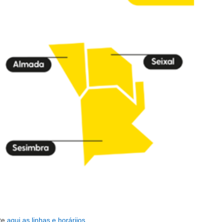
te
aqui
as linhas e horáriios