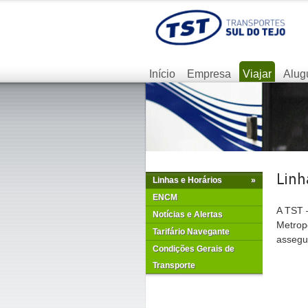
Início
Empresa
Viajar
Alug
Linhas e Horários
»
ENCM
A TST –
Notícias e Alertas
Metrop
Tarifário Navegante
assegur
Condições Gerais de
Transporte