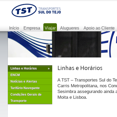
Início
Empresa
Viajar
Alugueres
Apoio ao Cliente
Linhas e Horários
»
ENCM
A TST – Transportes Sul do Te
Notícias e Alertas
Carris Metropolitana, nos Con
Tarifário Navegante
Sesimbra assegurando ainda as
Condições Gerais de
Moita e Lisboa.
Transporte