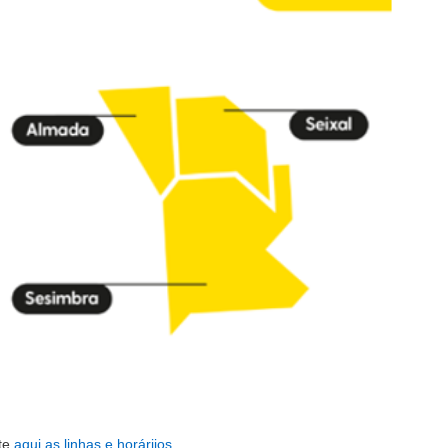
te
aqui
as linhas e horáriios