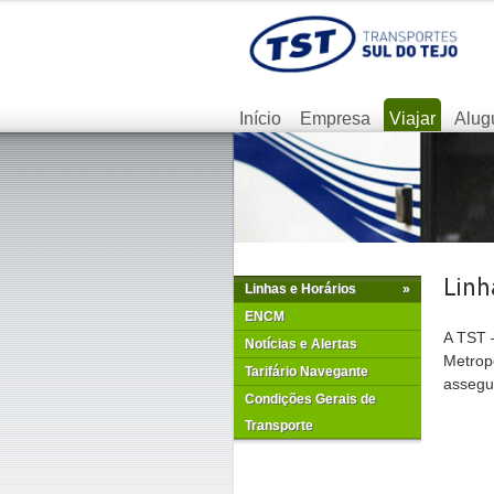
Início
Empresa
Viajar
Alug
Linhas e Horários
»
ENCM
A TST –
Notícias e Alertas
Metrop
Tarifário Navegante
assegur
Condições Gerais de
Transporte