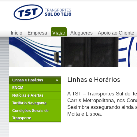
Início
Empresa
Viajar
Alugueres
Apoio ao Cliente
Linhas e Horários
»
ENCM
A TST – Transportes Sul do Te
Notícias e Alertas
Carris Metropolitana, nos Con
Tarifário Navegante
Sesimbra assegurando ainda as
Condições Gerais de
Moita e Lisboa.
Transporte