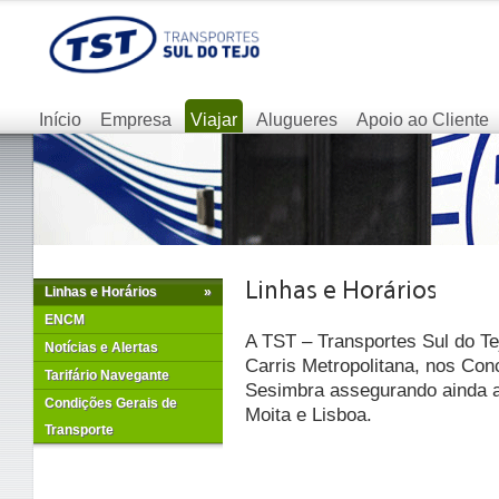
Início
Empresa
Viajar
Alugueres
Apoio ao Cliente
Linhas e Horários
»
ENCM
A TST – Transportes Sul do Te
Notícias e Alertas
Carris Metropolitana, nos Con
Tarifário Navegante
Sesimbra assegurando ainda as
Condições Gerais de
Moita e Lisboa.
Transporte