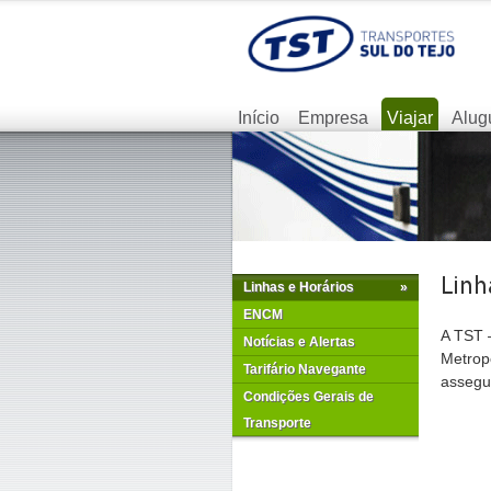
Início
Empresa
Viajar
Alug
Linhas e Horários
»
ENCM
A TST –
Notícias e Alertas
Metrop
Tarifário Navegante
assegur
Condições Gerais de
Transporte