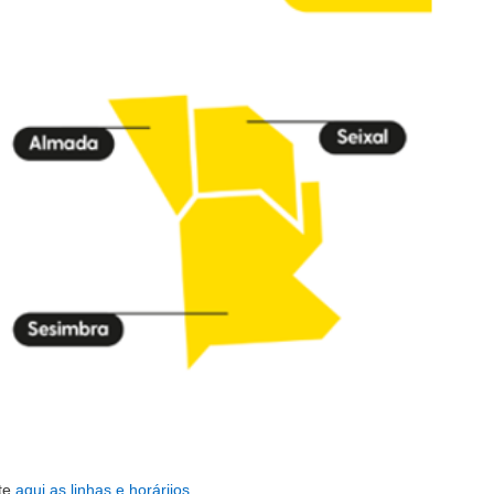
te
aqui
as linhas e horáriios